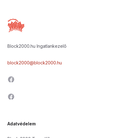
Footer
Block2000.hu Ingatlankezelő
block2000@block2000.hu
Facebook
Facebook
Adatvédelem