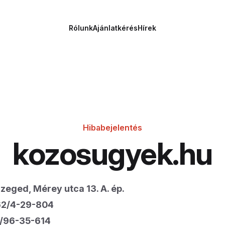
Rólunk
Ajánlatkérés
Hírek
Hibabejelentés
kozosugyek.hu
zeged, Mérey utca 13. A. ép.
62/4-29-804
/96-35-614