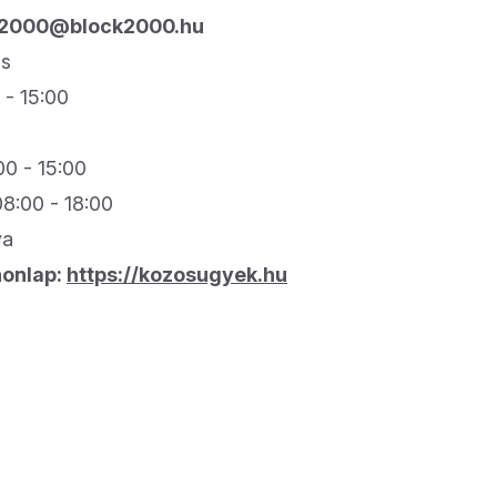
k2000@block2000.hu
ás
 - 15:00
00 - 15:00
08:00 - 18:00
va
honlap:
https://kozosugyek.hu