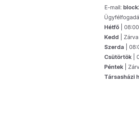
E-mail:
bloc
Ügyfélfogad
Hétfő
| 08:00
Kedd
| Zárva
Szerda
| 08:
Csütörtök
| 
Péntek
| Zár
Társasházi 
Footer